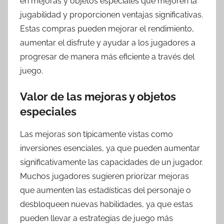
en mejoras y objetos especiales que mejoren la
jugabilidad y proporcionen ventajas significativas.
Estas compras pueden mejorar el rendimiento,
aumentar el disfrute y ayudar a los jugadores a
progresar de manera más eficiente a través del
juego.
Valor de las mejoras y objetos
especiales
Las mejoras son típicamente vistas como
inversiones esenciales, ya que pueden aumentar
significativamente las capacidades de un jugador.
Muchos jugadores sugieren priorizar mejoras
que aumenten las estadísticas del personaje o
desbloqueen nuevas habilidades, ya que estas
pueden llevar a estrategias de juego más