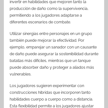
invertir en habilidades que mejoren tanto la
producción de daño como la supervivencia,
permitiendo a los jugadores adaptarse a
diferentes escenarios de combate.
Utilizar sinergias entre personajes en un grupo
también puede mejorar la efectividad. Por
ejemplo, emparejar un sanador con un causante
de daño puede asegurar la sostenibilidad durante
batallas más difíciles, mientras que un tanque
puede absorber daño y proteger a aliados más
vulnerables.
Los jugadores sugieren experimentar con
construcciones híbridas que incorporen tanto
habilidades cuerpo a cuerpo como a distancia.
Esta flexibilidad permite a los jugadores ajustar