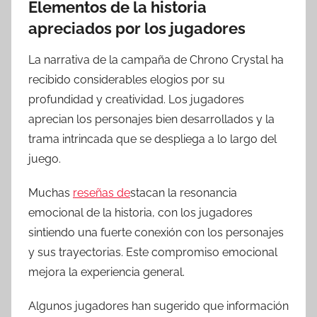
Elementos de la historia
apreciados por los jugadores
La narrativa de la campaña de Chrono Crystal ha
recibido considerables elogios por su
profundidad y creatividad. Los jugadores
aprecian los personajes bien desarrollados y la
trama intrincada que se despliega a lo largo del
juego.
Muchas
reseñas de
stacan la resonancia
emocional de la historia, con los jugadores
sintiendo una fuerte conexión con los personajes
y sus trayectorias. Este compromiso emocional
mejora la experiencia general.
Algunos jugadores han sugerido que información