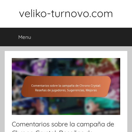
Skip
veliko-turnovo.com
to
content
Menu
Comentarios sobre la campaña de