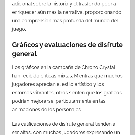
adicional sobre la historia y el trasfondo podría
enriquecer aún más la narrativa, proporcionando
una comprensión más profunda del mundo del
juego.
Gráficos y evaluaciones de disfrute
general
Los gráficos en la campaña de Chrono Crystal
han recibido críticas mixtas. Mientras que muchos
jugadores aprecian el estilo artístico y los
entornos vibrantes, otros sienten que los gráficos
podrían mejorarse, particularmente en las
animaciones de los personajes.
Las calificaciones de disfrute general tienden a
ser altas, con muchos jugadores expresando un