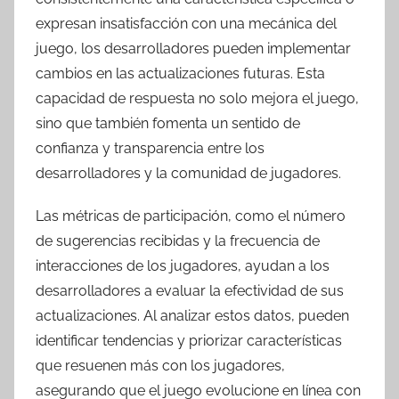
expresan insatisfacción con una mecánica del
juego, los desarrolladores pueden implementar
cambios en las actualizaciones futuras. Esta
capacidad de respuesta no solo mejora el juego,
sino que también fomenta un sentido de
confianza y transparencia entre los
desarrolladores y la comunidad de jugadores.
Las métricas de participación, como el número
de sugerencias recibidas y la frecuencia de
interacciones de los jugadores, ayudan a los
desarrolladores a evaluar la efectividad de sus
actualizaciones. Al analizar estos datos, pueden
identificar tendencias y priorizar características
que resuenen más con los jugadores,
asegurando que el juego evolucione en línea con