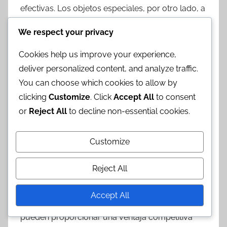
efectivas. Los objetos especiales, por otro lado, a
menudo proporcionan ventajas únicas, como
We respect your privacy
aumentos temporales o habilidades exclusivas
que pueden cambiar el rumbo en escenarios
Cookies help us improve your experience,
desafiantes.
deliver personalized content, and analyze traffic.
You can choose which cookies to allow by
Las mejoras populares incluyen mejoras que
clicking
Customize
. Click
Accept All
to consent
aumentan el poder de ataque, la defensa o la
or
Reject All
to decline non-essential cookies.
generación de recursos. Los jugadores
mencionan frecuentemente que gastar en estas
Customize
mejoras puede ofrecer un alto retorno de
inversión, especialmente en entornos
Reject All
competitivos. Los objetos especiales como
equipo de tiempo limitado o consumibles
Accept All
poderosos también son muy valorados, ya que
pueden proporcionar una ventaja competitiva