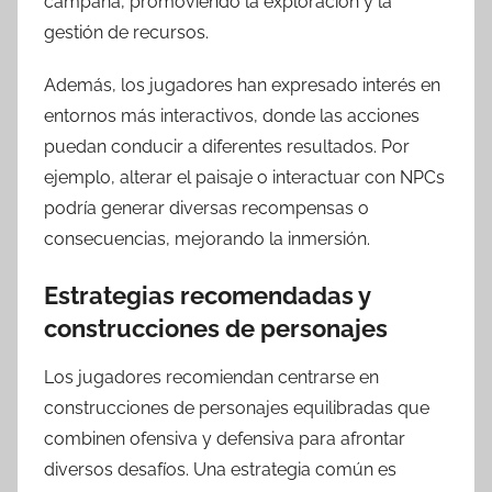
campaña, promoviendo la exploración y la
gestión de recursos.
Además, los jugadores han expresado interés en
entornos más interactivos, donde las acciones
puedan conducir a diferentes resultados. Por
ejemplo, alterar el paisaje o interactuar con NPCs
podría generar diversas recompensas o
consecuencias, mejorando la inmersión.
Estrategias recomendadas y
construcciones de personajes
Los jugadores recomiendan centrarse en
construcciones de personajes equilibradas que
combinen ofensiva y defensiva para afrontar
diversos desafíos. Una estrategia común es