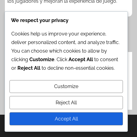
los jugadores y mejoran la experiencia de juego.
We respect your privacy
▾
Cookies help us improve your experience,
Posts
Next
1
2
3
…
5
»
deliver personalized content, and analyze traffic.
Posts
pagination
You can choose which cookies to allow by
clicking
Customize
. Click
Accept All
to consent
Categorías
or
Reject All
to decline non-essential cookies.
Bonificaciones del Banner de Aumento
Customize
Campañas de Cristales Crono
Canje de Regalos del Evento
Reject All
Accept All
WordPress Theme: Donovan by ThemeZee.