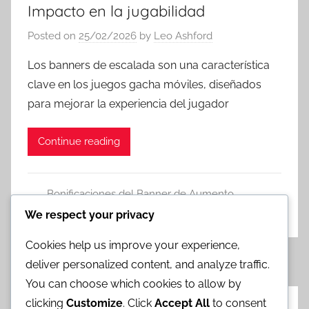
Impacto en la jugabilidad
Posted on
25/02/2026
by
Leo Ashford
Los banners de escalada son una característica
clave en los juegos gacha móviles, diseñados
para mejorar la experiencia del jugador
Continue reading
Bonificaciones del Banner de Aumento
Leave a comment
We respect your privacy
Cookies help us improve your experience,
Posts
Previous
Next
«
1
2
3
4
5
»
deliver personalized content, and analyze traffic.
Posts
Posts
pagination
You can choose which cookies to allow by
clicking
Customize
. Click
Accept All
to consent